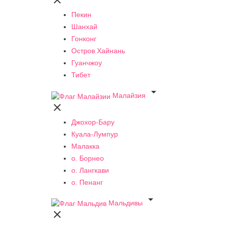

Пекин
Шанхай
Гонконг
Остров Хайнань
Гуанчжоу
Тибет

Малайзия

Джохор-Бару
Куала-Лумпур
Малакка
о. Борнео
о. Лангкави
о. Пенанг

Мальдивы
