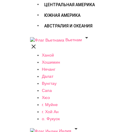
ЦЕНТРАЛЬНАЯ АМЕРИКА
ЮЖНАЯ АМЕРИКА
АВСТРАЛИЯ И ОКЕАНИЯ

Вьетнам

Ханой
Хошимин
Нячанг
Далат
Вунгтау
Сапа
Хюэ
г. Муйне
г. Хой Ан
о. Фукуок

Индия