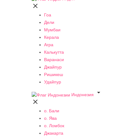

Гоа
Дели
Мумбаи
Керала
Агра
Калькутта
Варанаси
Джайпур
Ришикеш
Удайпур

Индонезия

о. Бали
о. Ява
о. Ломбок
Джакарта