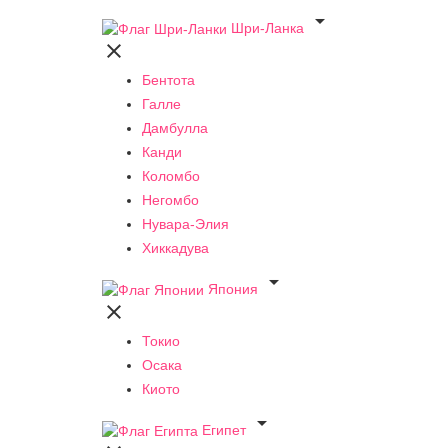

Шри-Ланка

Бентота
Галле
Дамбулла
Канди
Коломбо
Негомбо
Нувара-Элия
Хиккадува

Япония

Токио
Осака
Киото

Египет