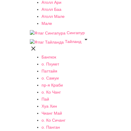
Атолл Ари
Атолл Баа
Атолл Мале
Мале
Сингапур

Тайланд

Бангкок
о. Пхукет
Паттайя
о. Самуи
пр-я Краби
о. Ко Чанг
Пай
Хуа Хин
Чианг Май
о. Ко Сичанг
о. Панган