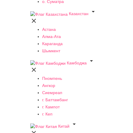
о. Суматра

Казахстан

Астана
Алма-Ата
Караганда
Шымкент

Камбоджа

Пномпень
Ангкор
Сиемреап
г. Баттамбанг
г. Кампот
г. Кеп

Китай