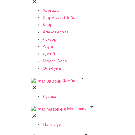

Хургада
Шарм-эль-Шейх
Каир
Александрия
Луксор
Асуан
Дахаб
Марса-Алам
Эль-Гуна

Замбия

Лусака

Маврикий

Порт-Луи
