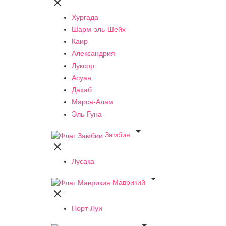

Хургада
Шарм-эль-Шейх
Каир
Александрия
Луксор
Асуан
Дахаб
Марса-Алам
Эль-Гуна

Замбия

Лусака

Маврикий

Порт-Луи
