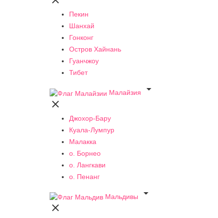

Пекин
Шанхай
Гонконг
Остров Хайнань
Гуанчжоу
Тибет

Малайзия

Джохор-Бару
Куала-Лумпур
Малакка
о. Борнео
о. Лангкави
о. Пенанг

Мальдивы
