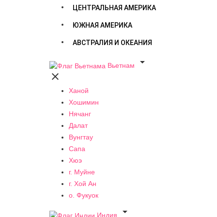
ЦЕНТРАЛЬНАЯ АМЕРИКА
ЮЖНАЯ АМЕРИКА
АВСТРАЛИЯ И ОКЕАНИЯ

Вьетнам

Ханой
Хошимин
Нячанг
Далат
Вунгтау
Сапа
Хюэ
г. Муйне
г. Хой Ан
о. Фукуок

Индия