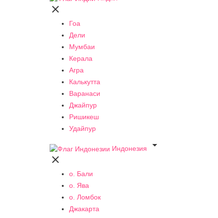

Гоа
Дели
Мумбаи
Керала
Агра
Калькутта
Варанаси
Джайпур
Ришикеш
Удайпур

Индонезия

о. Бали
о. Ява
о. Ломбок
Джакарта