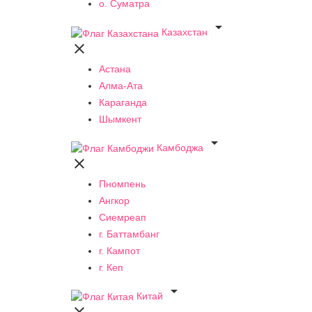
о. Суматра

Казахстан

Астана
Алма-Ата
Караганда
Шымкент

Камбоджа

Пномпень
Ангкор
Сиемреап
г. Баттамбанг
г. Кампот
г. Кеп

Китай