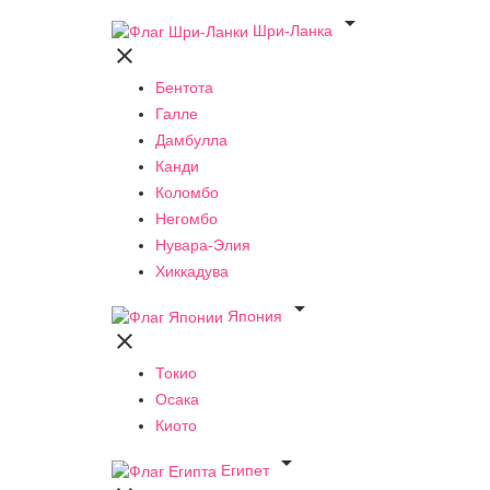

Шри-Ланка

Бентота
Галле
Дамбулла
Канди
Коломбо
Негомбо
Нувара-Элия
Хиккадува

Япония

Токио
Осака
Киото

Египет