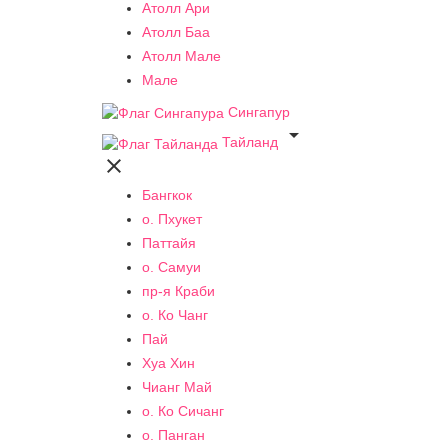
Атолл Ари
Атолл Баа
Атолл Мале
Мале
Сингапур

Тайланд

Бангкок
о. Пхукет
Паттайя
о. Самуи
пр-я Краби
о. Ко Чанг
Пай
Хуа Хин
Чианг Май
о. Ко Сичанг
о. Панган