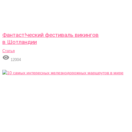
Фантаст!ческий фестиваль викингов
в Шотландии
Статья

12004