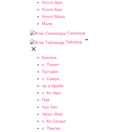
Атолл Ари
Атолл Баа
Атолл Мале
Мале
Сингапур

Тайланд

Бангкок
о. Пхукет
Паттайя
о. Самуи
пр-я Краби
о. Ко Чанг
Пай
Хуа Хин
Чианг Май
о. Ко Сичанг
о. Панган