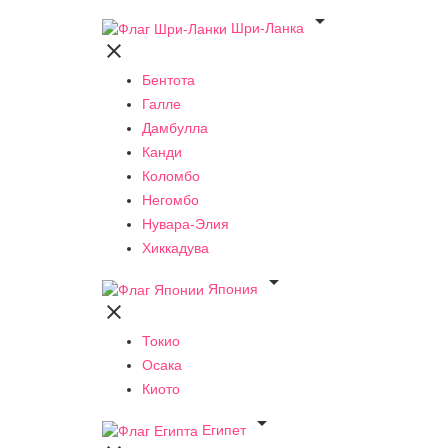

Шри-Ланка

Бентота
Галле
Дамбулла
Канди
Коломбо
Негомбо
Нувара-Элия
Хиккадува

Япония

Токио
Осака
Киото

Египет