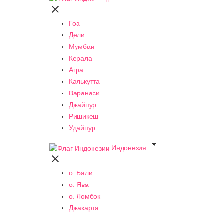

Гоа
Дели
Мумбаи
Керала
Агра
Калькутта
Варанаси
Джайпур
Ришикеш
Удайпур

Индонезия

о. Бали
о. Ява
о. Ломбок
Джакарта