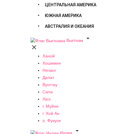
ЦЕНТРАЛЬНАЯ АМЕРИКА
ЮЖНАЯ АМЕРИКА
АВСТРАЛИЯ И ОКЕАНИЯ

Вьетнам

Ханой
Хошимин
Нячанг
Далат
Вунгтау
Сапа
Хюэ
г. Муйне
г. Хой Ан
о. Фукуок

Индия