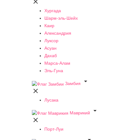

Хургада
Шарм-эль-Шейх
Каир
Александрия
Луксор
Асуан
Дахаб
Марса-Алам
Эль-Гуна

Замбия

Лусака

Маврикий

Порт-Луи
