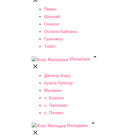

Пекин
Шанхай
Гонконг
Остров Хайнань
Гуанчжоу
Тибет

Малайзия

Джохор-Бару
Куала-Лумпур
Малакка
о. Борнео
о. Лангкави
о. Пенанг

Мальдивы
