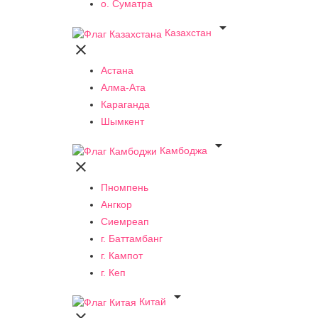
о. Суматра

Казахстан

Астана
Алма-Ата
Караганда
Шымкент

Камбоджа

Пномпень
Ангкор
Сиемреап
г. Баттамбанг
г. Кампот
г. Кеп

Китай