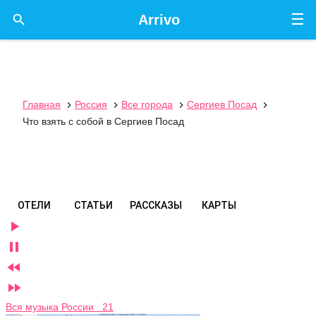
☰

Arrivo
Главная
Россия
Все города
Сергиев Посад




Что взять с собой в Сергиев Посад
ОТЕЛИ
СТАТЬИ
РАССКАЗЫ
КАРТЫ




Вся музыка России 21