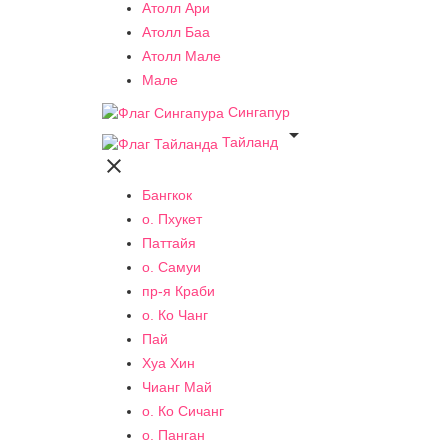
Атолл Ари
Атолл Баа
Атолл Мале
Мале
Сингапур

Тайланд

Бангкок
о. Пхукет
Паттайя
о. Самуи
пр-я Краби
о. Ко Чанг
Пай
Хуа Хин
Чианг Май
о. Ко Сичанг
о. Панган