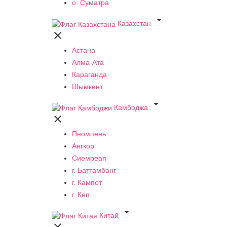
о. Суматра

Казахстан

Астана
Алма-Ата
Караганда
Шымкент

Камбоджа

Пномпень
Ангкор
Сиемреап
г. Баттамбанг
г. Кампот
г. Кеп

Китай