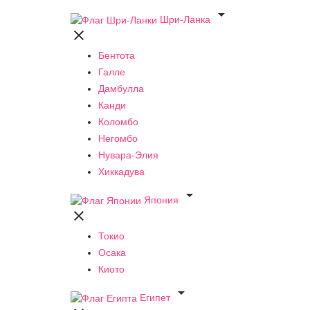

Шри-Ланка

Бентота
Галле
Дамбулла
Канди
Коломбо
Негомбо
Нувара-Элия
Хиккадува

Япония

Токио
Осака
Киото

Египет