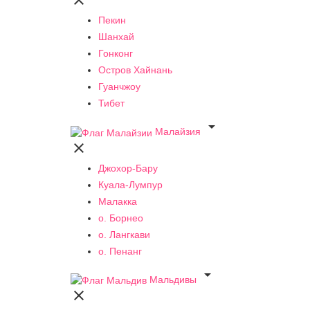

Пекин
Шанхай
Гонконг
Остров Хайнань
Гуанчжоу
Тибет

Малайзия

Джохор-Бару
Куала-Лумпур
Малакка
о. Борнео
о. Лангкави
о. Пенанг

Мальдивы
