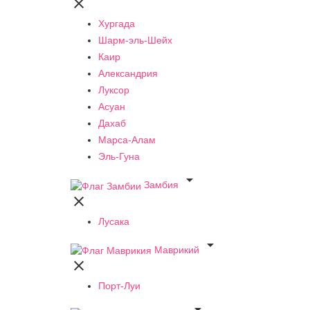

Хургада
Шарм-эль-Шейх
Каир
Александрия
Луксор
Асуан
Дахаб
Марса-Алам
Эль-Гуна

Замбия

Лусака

Маврикий

Порт-Луи
