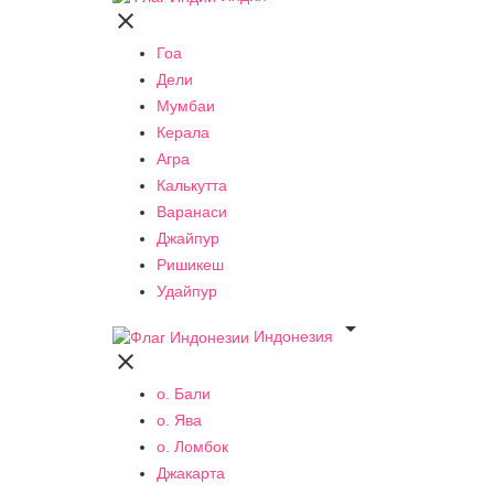

Гоа
Дели
Мумбаи
Керала
Агра
Калькутта
Варанаси
Джайпур
Ришикеш
Удайпур

Индонезия

о. Бали
о. Ява
о. Ломбок
Джакарта