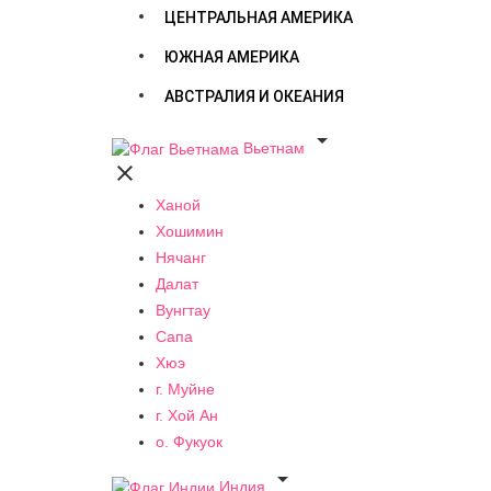
ЦЕНТРАЛЬНАЯ АМЕРИКА
ЮЖНАЯ АМЕРИКА
АВСТРАЛИЯ И ОКЕАНИЯ

Вьетнам

Ханой
Хошимин
Нячанг
Далат
Вунгтау
Сапа
Хюэ
г. Муйне
г. Хой Ан
о. Фукуок

Индия