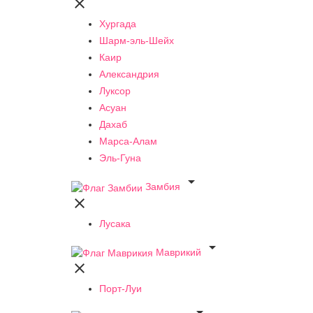

Хургада
Шарм-эль-Шейх
Каир
Александрия
Луксор
Асуан
Дахаб
Марса-Алам
Эль-Гуна

Замбия

Лусака

Маврикий

Порт-Луи
