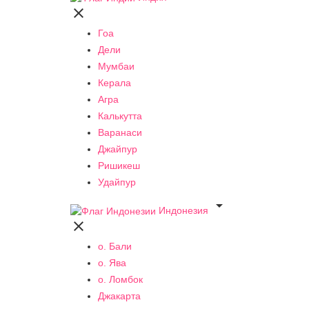

Гоа
Дели
Мумбаи
Керала
Агра
Калькутта
Варанаси
Джайпур
Ришикеш
Удайпур

Индонезия

о. Бали
о. Ява
о. Ломбок
Джакарта