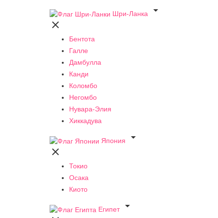

Шри-Ланка

Бентота
Галле
Дамбулла
Канди
Коломбо
Негомбо
Нувара-Элия
Хиккадува

Япония

Токио
Осака
Киото

Египет