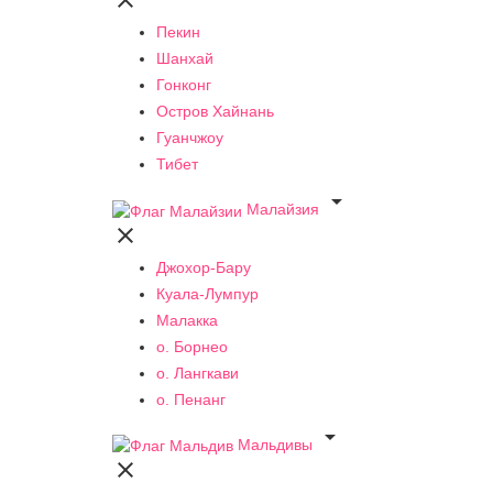

Пекин
Шанхай
Гонконг
Остров Хайнань
Гуанчжоу
Тибет

Малайзия

Джохор-Бару
Куала-Лумпур
Малакка
о. Борнео
о. Лангкави
о. Пенанг

Мальдивы
