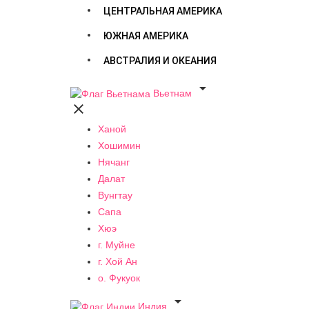
ЦЕНТРАЛЬНАЯ АМЕРИКА
ЮЖНАЯ АМЕРИКА
АВСТРАЛИЯ И ОКЕАНИЯ

Вьетнам

Ханой
Хошимин
Нячанг
Далат
Вунгтау
Сапа
Хюэ
г. Муйне
г. Хой Ан
о. Фукуок

Индия