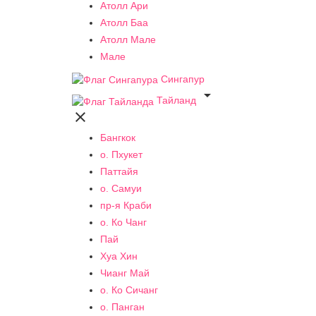
Атолл Ари
Атолл Баа
Атолл Мале
Мале
Сингапур

Тайланд

Бангкок
о. Пхукет
Паттайя
о. Самуи
пр-я Краби
о. Ко Чанг
Пай
Хуа Хин
Чианг Май
о. Ко Сичанг
о. Панган