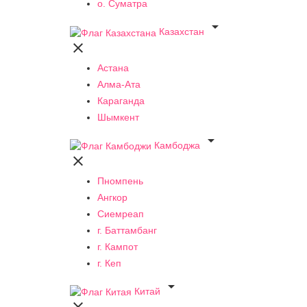
о. Суматра

Казахстан

Астана
Алма-Ата
Караганда
Шымкент

Камбоджа

Пномпень
Ангкор
Сиемреап
г. Баттамбанг
г. Кампот
г. Кеп

Китай