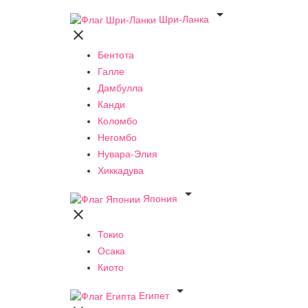

Шри-Ланка

Бентота
Галле
Дамбулла
Канди
Коломбо
Негомбо
Нувара-Элия
Хиккадува

Япония

Токио
Осака
Киото

Египет