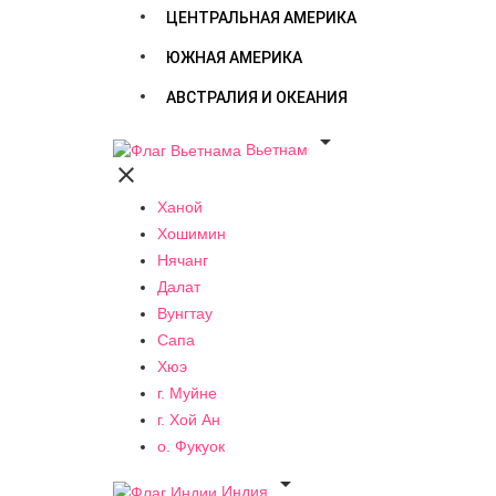
ЦЕНТРАЛЬНАЯ АМЕРИКА
ЮЖНАЯ АМЕРИКА
АВСТРАЛИЯ И ОКЕАНИЯ

Вьетнам

Ханой
Хошимин
Нячанг
Далат
Вунгтау
Сапа
Хюэ
г. Муйне
г. Хой Ан
о. Фукуок

Индия