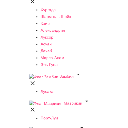

Хургада
Шарм-эль-Шейх
Каир
Александрия
Луксор
Асуан
Дахаб
Марса-Алам
Эль-Гуна

Замбия

Лусака

Маврикий

Порт-Луи
