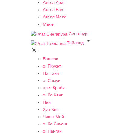
Атолл Ари
Атолл Баа
Атолл Мале
Мале
Сингапур

Тайланд

Бангкок
о. Пхукет
Паттайя
о. Самуи
пр-я Краби
о. Ко Чанг
Пай
Хуа Хин
Чианг Май
о. Ко Сичанг
о. Панган