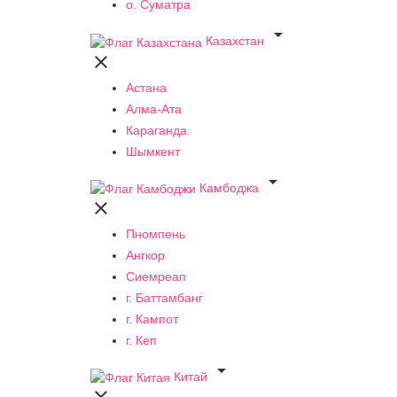
о. Суматра

Казахстан

Астана
Алма-Ата
Караганда
Шымкент

Камбоджа

Пномпень
Ангкор
Сиемреап
г. Баттамбанг
г. Кампот
г. Кеп

Китай