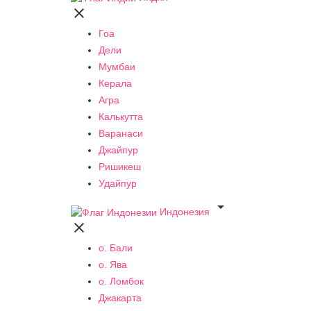

Гоа
Дели
Мумбаи
Керала
Агра
Калькутта
Варанаси
Джайпур
Ришикеш
Удайпур

Индонезия

о. Бали
о. Ява
о. Ломбок
Джакарта