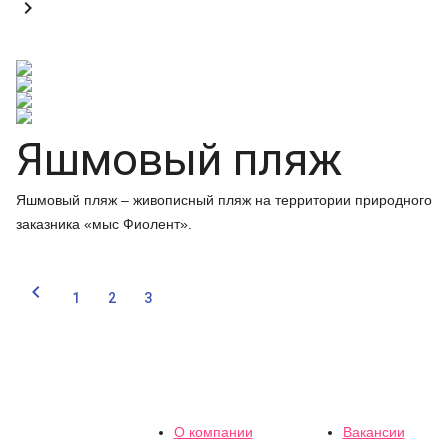

Яшмовый пляж
Яшмовый пляж – живописный пляж на территории природного
заказника «мыс Фиолент».

1
2
3
О компании
Вакансии