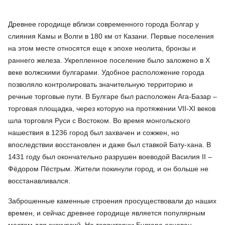
Древнее городище вблизи современного города Болгар у
слияния Камы и Волги в 180 км от Казани. Первые поселения
на этом месте относятся еще к эпохе неолита, бронзы и
раннего железа. Укрепленное поселение было заложено в Х
веке волжскими булгарами. Удобное расположение города
позволяло контролировать значительную территорию и
речные торговые пути. В Булгаре был расположен Ага-Базар –
торговая площадка, через которую на протяжении VII-XI веков
шла торговля Руси с Востоком. Во время монгольского
нашествия в 1236 город был захвачен и сожжен, но
впоследствии восстановлен и даже был ставкой Бату-хана. В
1431 году был окончательно разрушен воеводой Василия II –
Фёдором Пёстрым. Жители покинули город, и он больше не
восстанавливался.
Заброшенные каменные строения просуществовали до наших
времен, и сейчас древнее городище является популярным
местом для экскурсий. На территории Булгара основан