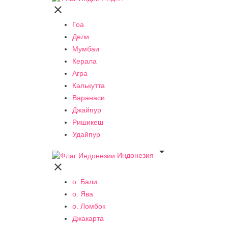

Гоа
Дели
Мумбаи
Керала
Агра
Калькутта
Варанаси
Джайпур
Ришикеш
Удайпур

Индонезия

о. Бали
о. Ява
о. Ломбок
Джакарта