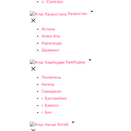
о. Суматра

Казахстан

Астана
Алма-Ата
Караганда
Шымкент

Камбоджа

Пномпень
Ангкор
Сиемреап
г. Баттамбанг
г. Кампот
г. Кеп

Китай