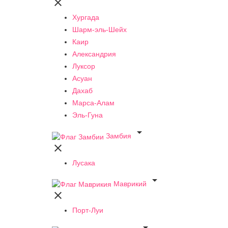

Хургада
Шарм-эль-Шейх
Каир
Александрия
Луксор
Асуан
Дахаб
Марса-Алам
Эль-Гуна

Замбия

Лусака

Маврикий

Порт-Луи
