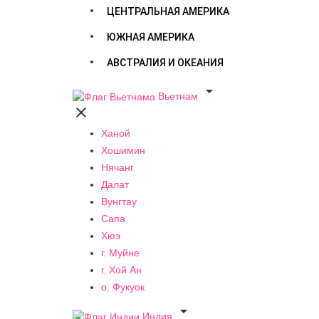
ЦЕНТРАЛЬНАЯ АМЕРИКА
ЮЖНАЯ АМЕРИКА
АВСТРАЛИЯ И ОКЕАНИЯ

Вьетнам

Ханой
Хошимин
Нячанг
Далат
Вунгтау
Сапа
Хюэ
г. Муйне
г. Хой Ан
о. Фукуок

Индия