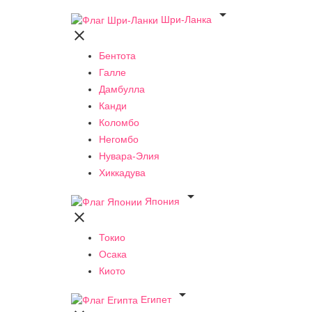

Шри-Ланка

Бентота
Галле
Дамбулла
Канди
Коломбо
Негомбо
Нувара-Элия
Хиккадува

Япония

Токио
Осака
Киото

Египет