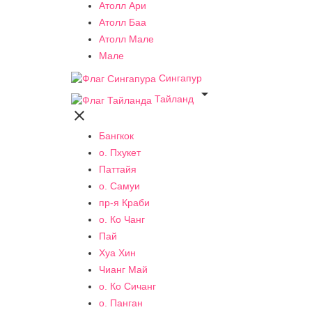
Атолл Ари
Атолл Баа
Атолл Мале
Мале
Сингапур

Тайланд

Бангкок
о. Пхукет
Паттайя
о. Самуи
пр-я Краби
о. Ко Чанг
Пай
Хуа Хин
Чианг Май
о. Ко Сичанг
о. Панган