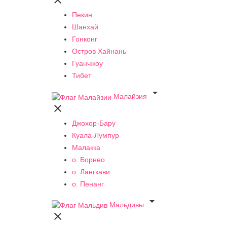

Пекин
Шанхай
Гонконг
Остров Хайнань
Гуанчжоу
Тибет

Малайзия

Джохор-Бару
Куала-Лумпур
Малакка
о. Борнео
о. Лангкави
о. Пенанг

Мальдивы
