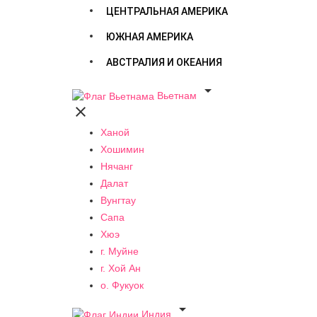
ЦЕНТРАЛЬНАЯ АМЕРИКА
ЮЖНАЯ АМЕРИКА
АВСТРАЛИЯ И ОКЕАНИЯ

Вьетнам

Ханой
Хошимин
Нячанг
Далат
Вунгтау
Сапа
Хюэ
г. Муйне
г. Хой Ан
о. Фукуок

Индия