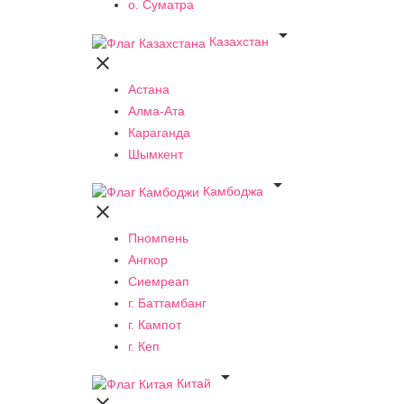
о. Суматра

Казахстан

Астана
Алма-Ата
Караганда
Шымкент

Камбоджа

Пномпень
Ангкор
Сиемреап
г. Баттамбанг
г. Кампот
г. Кеп

Китай