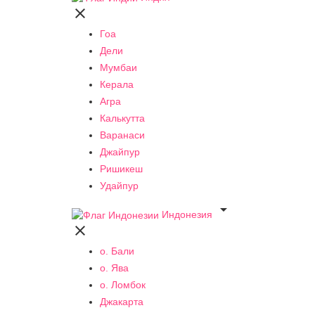

Гоа
Дели
Мумбаи
Керала
Агра
Калькутта
Варанаси
Джайпур
Ришикеш
Удайпур

Индонезия

о. Бали
о. Ява
о. Ломбок
Джакарта