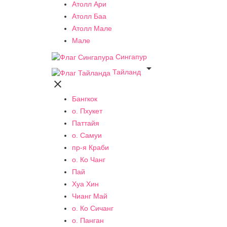
Атолл Ари
Атолл Баа
Атолл Мале
Мале
Сингапур

Тайланд

Бангкок
о. Пхукет
Паттайя
о. Самуи
пр-я Краби
о. Ко Чанг
Пай
Хуа Хин
Чианг Май
о. Ко Сичанг
о. Панган