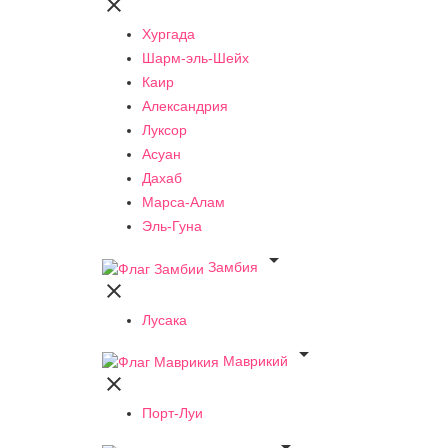

Хургада
Шарм-эль-Шейх
Каир
Александрия
Луксор
Асуан
Дахаб
Марса-Алам
Эль-Гуна

Замбия

Лусака

Маврикий

Порт-Луи
