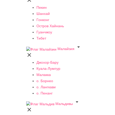

Пекин
Шанхай
Гонконг
Остров Хайнань
Гуанчжоу
Тибет

Малайзия

Джохор-Бару
Куала-Лумпур
Малакка
о. Борнео
о. Лангкави
о. Пенанг

Мальдивы
