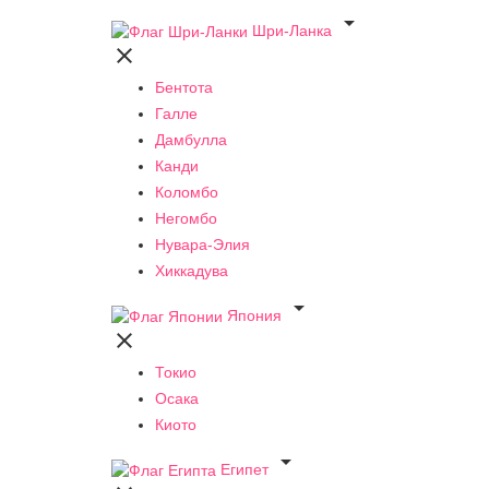

Шри-Ланка

Бентота
Галле
Дамбулла
Канди
Коломбо
Негомбо
Нувара-Элия
Хиккадува

Япония

Токио
Осака
Киото

Египет