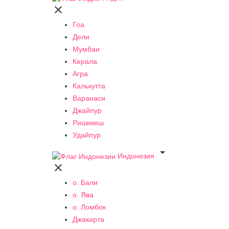

Гоа
Дели
Мумбаи
Керала
Агра
Калькутта
Варанаси
Джайпур
Ришикеш
Удайпур

Индонезия

о. Бали
о. Ява
о. Ломбок
Джакарта