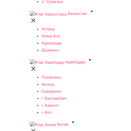
о. Суматра

Казахстан

Астана
Алма-Ата
Караганда
Шымкент

Камбоджа

Пномпень
Ангкор
Сиемреап
г. Баттамбанг
г. Кампот
г. Кеп

Китай