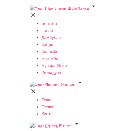

Шри-Ланка

Бентота
Галле
Дамбулла
Канди
Коломбо
Негомбо
Нувара-Элия
Хиккадува

Япония

Токио
Осака
Киото

Египет