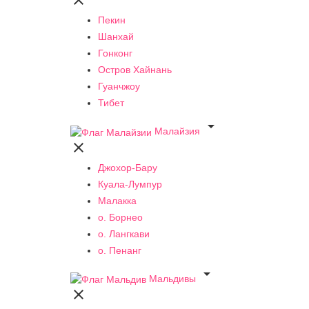

Пекин
Шанхай
Гонконг
Остров Хайнань
Гуанчжоу
Тибет

Малайзия

Джохор-Бару
Куала-Лумпур
Малакка
о. Борнео
о. Лангкави
о. Пенанг

Мальдивы
