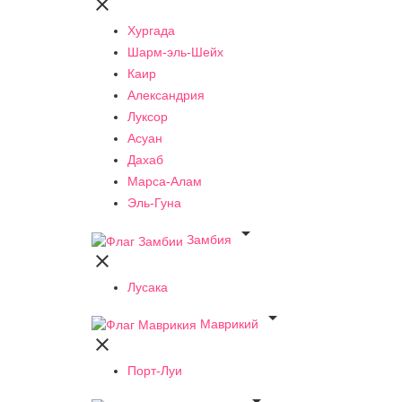

Хургада
Шарм-эль-Шейх
Каир
Александрия
Луксор
Асуан
Дахаб
Марса-Алам
Эль-Гуна

Замбия

Лусака

Маврикий

Порт-Луи
