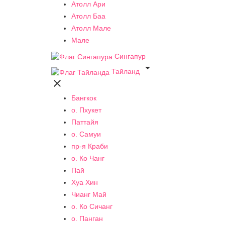
Атолл Ари
Атолл Баа
Атолл Мале
Мале
Сингапур

Тайланд

Бангкок
о. Пхукет
Паттайя
о. Самуи
пр-я Краби
о. Ко Чанг
Пай
Хуа Хин
Чианг Май
о. Ко Сичанг
о. Панган