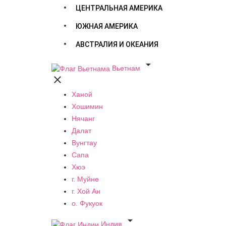
ЦЕНТРАЛЬНАЯ АМЕРИКА
ЮЖНАЯ АМЕРИКА
АВСТРАЛИЯ И ОКЕАНИЯ

Вьетнам

Ханой
Хошимин
Нячанг
Далат
Вунгтау
Сапа
Хюэ
г. Муйне
г. Хой Ан
о. Фукуок

Индия