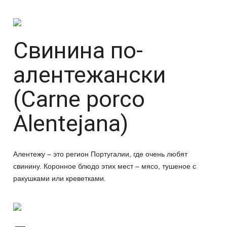
Свинина по-
алентежански
(Carne porco
Alentejana)
Алентежу – это регион Португалии, где очень любят
свинину. Коронное блюдо этих мест – мясо, тушеное с
ракушками или креветками.