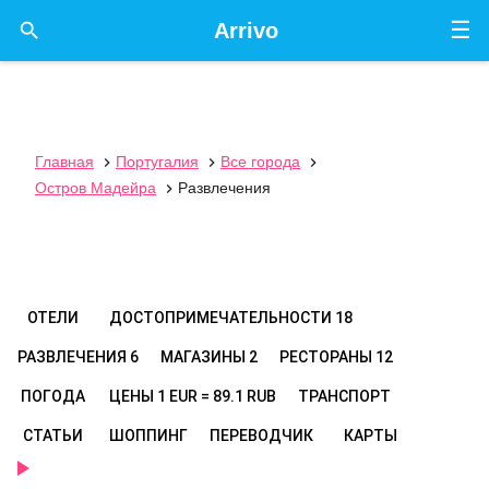
☰

Arrivo
Главная
Португалия
Все города



Остров Мадейра
Развлечения

ОТЕЛИ
ДОСТОПРИМЕЧАТЕЛЬНОСТИ
18
РАЗВЛЕЧЕНИЯ
6
МАГАЗИНЫ
2
РЕСТОРАНЫ
12
ПОГОДА
ЦЕНЫ
1 EUR = 89.1 RUB
ТРАНСПОРТ
СТАТЬИ
ШОППИНГ
ПЕРЕВОДЧИК
КАРТЫ
