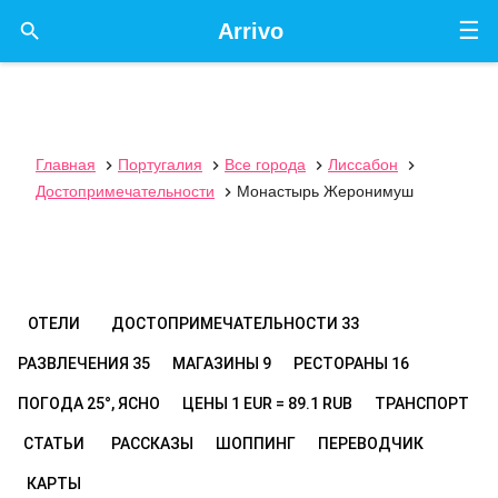
☰

Arrivo
Главная
Португалия
Все города
Лиссабон




Достопримечательности
Монастырь Жеронимуш

ОТЕЛИ
ДОСТОПРИМЕЧАТЕЛЬНОСТИ
33
РАЗВЛЕЧЕНИЯ
35
МАГАЗИНЫ
9
РЕСТОРАНЫ
16
ПОГОДА
25°, ЯСНО
ЦЕНЫ
1 EUR = 89.1 RUB
ТРАНСПОРТ
СТАТЬИ
РАССКАЗЫ
ШОППИНГ
ПЕРЕВОДЧИК
КАРТЫ