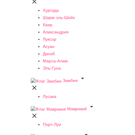

Хургада
Шарм-эль-Шейх
Каир
Александрия
Луксор
Асуан
Дахаб
Марса-Алам
Эль-Гуна

Замбия

Лусака

Маврикий

Порт-Луи
