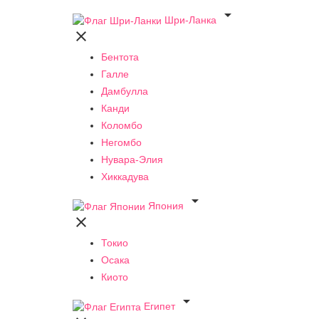

Шри-Ланка

Бентота
Галле
Дамбулла
Канди
Коломбо
Негомбо
Нувара-Элия
Хиккадува

Япония

Токио
Осака
Киото

Египет