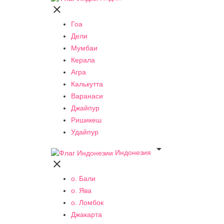

Гоа
Дели
Мумбаи
Керала
Агра
Калькутта
Варанаси
Джайпур
Ришикеш
Удайпур

Индонезия

о. Бали
о. Ява
о. Ломбок
Джакарта