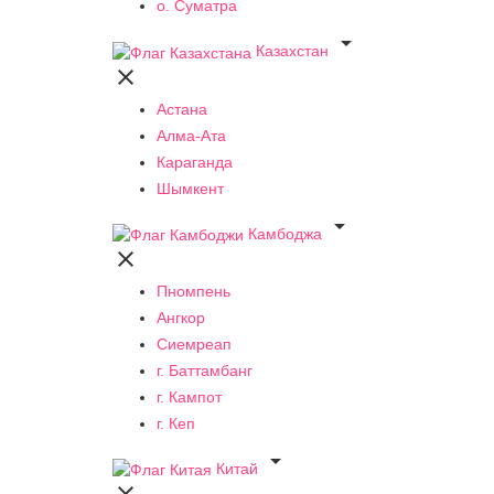
о. Суматра

Казахстан

Астана
Алма-Ата
Караганда
Шымкент

Камбоджа

Пномпень
Ангкор
Сиемреап
г. Баттамбанг
г. Кампот
г. Кеп

Китай