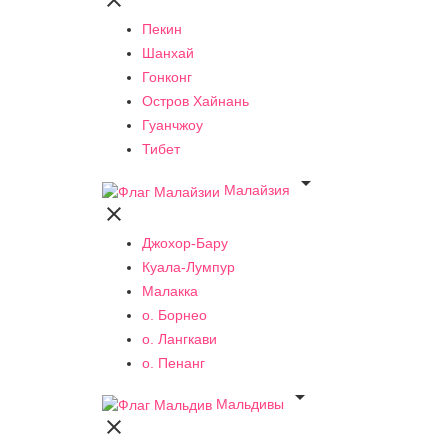

Пекин
Шанхай
Гонконг
Остров Хайнань
Гуанчжоу
Тибет

Малайзия

Джохор-Бару
Куала-Лумпур
Малакка
о. Борнео
о. Лангкави
о. Пенанг

Мальдивы
