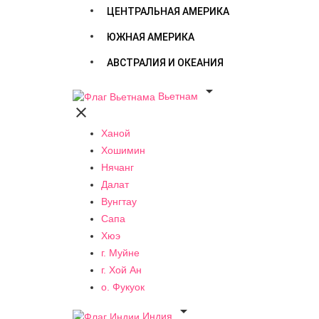
ЦЕНТРАЛЬНАЯ АМЕРИКА
ЮЖНАЯ АМЕРИКА
АВСТРАЛИЯ И ОКЕАНИЯ

Вьетнам

Ханой
Хошимин
Нячанг
Далат
Вунгтау
Сапа
Хюэ
г. Муйне
г. Хой Ан
о. Фукуок

Индия