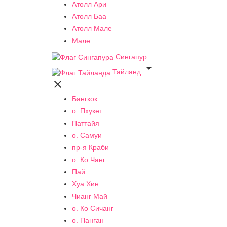
Атолл Ари
Атолл Баа
Атолл Мале
Мале
Сингапур

Тайланд

Бангкок
о. Пхукет
Паттайя
о. Самуи
пр-я Краби
о. Ко Чанг
Пай
Хуа Хин
Чианг Май
о. Ко Сичанг
о. Панган