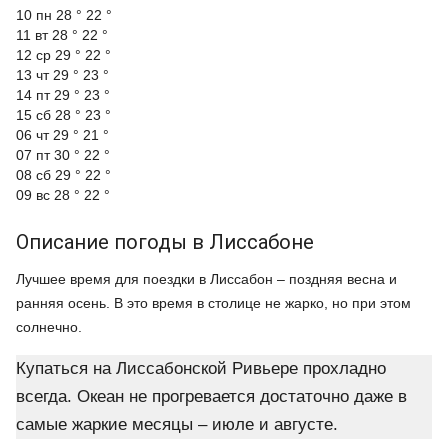
10 пн
28 °
22 °
11 вт
28 °
22 °
12 ср
29 °
22 °
13 чт
29 °
23 °
14 пт
29 °
23 °
15 сб
28 °
23 °
06 чт
29 °
21 °
07 пт
30 °
22 °
08 сб
29 °
22 °
09 вс
28 °
22 °
Описание погоды в Лиссабоне
Лучшее время для поездки в Лиссабон – поздняя весна и
ранняя осень. В это время в столице не жарко, но при этом
солнечно.
Купаться на Лиссабонской Ривьере прохладно
всегда. Океан не прогревается достаточно даже в
самые жаркие месяцы – июле и августе.