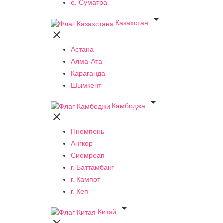
о. Суматра

Казахстан

Астана
Алма-Ата
Караганда
Шымкент

Камбоджа

Пномпень
Ангкор
Сиемреап
г. Баттамбанг
г. Кампот
г. Кеп

Китай