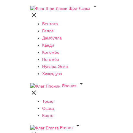

Шри-Ланка

Бентота
Галле
Дамбулла
Канди
Коломбо
Негомбо
Нувара-Элия
Хиккадува

Япония

Токио
Осака
Киото

Египет