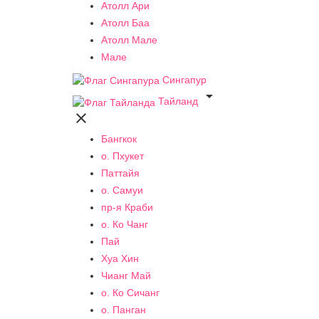
Атолл Ари
Атолл Баа
Атолл Мале
Мале
Сингапур

Тайланд

Бангкок
о. Пхукет
Паттайя
о. Самуи
пр-я Краби
о. Ко Чанг
Пай
Хуа Хин
Чианг Май
о. Ко Сичанг
о. Панган