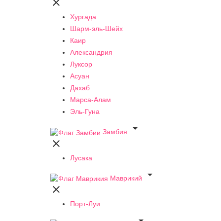

Хургада
Шарм-эль-Шейх
Каир
Александрия
Луксор
Асуан
Дахаб
Марса-Алам
Эль-Гуна

Замбия

Лусака

Маврикий

Порт-Луи
