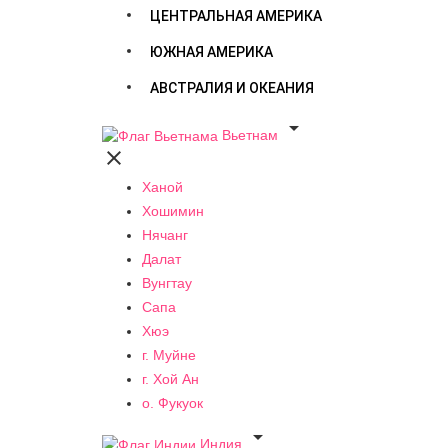
ЦЕНТРАЛЬНАЯ АМЕРИКА
ЮЖНАЯ АМЕРИКА
АВСТРАЛИЯ И ОКЕАНИЯ

Вьетнам

Ханой
Хошимин
Нячанг
Далат
Вунгтау
Сапа
Хюэ
г. Муйне
г. Хой Ан
о. Фукуок

Индия