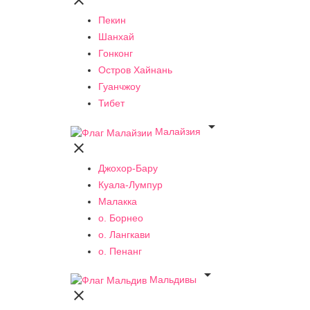

Пекин
Шанхай
Гонконг
Остров Хайнань
Гуанчжоу
Тибет

Малайзия

Джохор-Бару
Куала-Лумпур
Малакка
о. Борнео
о. Лангкави
о. Пенанг

Мальдивы
