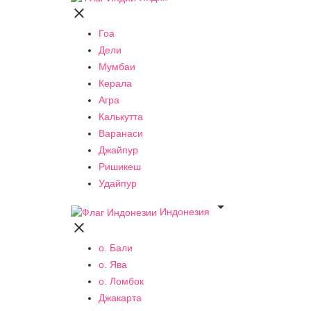

Гоа
Дели
Мумбаи
Керала
Агра
Калькутта
Варанаси
Джайпур
Ришикеш
Удайпур

Индонезия

о. Бали
о. Ява
о. Ломбок
Джакарта