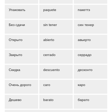
Упаковать
paquete
пакеттэ
Без сдачи
sin tener
син тенер
Открыто
abierto
авьерто
Закрыто
cerrado
серрадо
Скидка
descuento
десконто
Очень дорого
caro
каро
Дешево
barato
барато