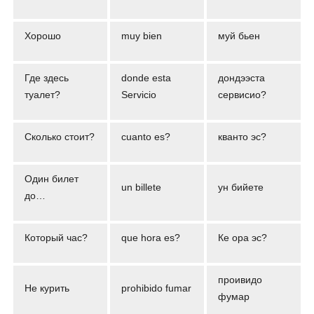
Хорошо
muy bien
муй бьен
Где здесь
donde esta
дондээста
туалет?
Servicio
сервисио?
Сколько стоит?
cuanto es?
кванто эс?
Один билет
un billete
ун бийете
до…
Который час?
que hora es?
Ке ора эс?
проивидо
Не курить
prohibido fumar
фумар