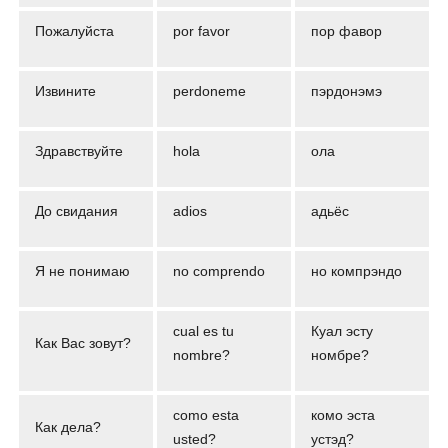
Пожалуйста
por favor
пoр фавор
Извините
perdoneme
пэрдонэмэ
Здравствуйте
hola
ола
До свидания
adios
адьёс
Я не понимаю
no comprendo
но компрэндо
cual es tu
Куал эсту
Как Вас зовут?
nombre?
номбре?
como esta
комо эста
Как дела?
usted?
устэд?