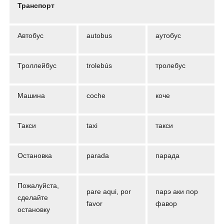
Транспорт
Автобус
autobus
аутобус
Троллейбус
trolebús
тролебус
Машина
coche
коче
Такси
taxi
такси
Остановка
parada
парада
Пожалуйста,
pare aqui, por
парэ аки пор
сделайте
favor
фавор
остановку