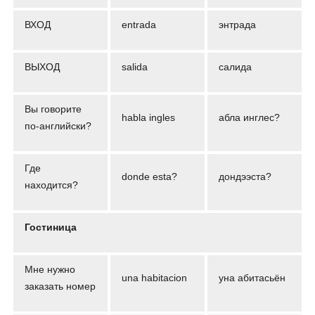
ВХОД
entrada
энтрада
ВЫХОД
salida
салида
Вы говорите
habla ingles
абла инглес?
по-английски?
Где
donde esta?
дондээста?
находится?
Гостиница
Мне нужно
una habitacion
уна абитасьён
заказать номер