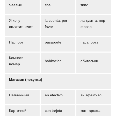
Чаевые
tips
типс
Я хочу
la cuenta, por
ла-куэнта, пор-
оплатить счет
favor
фавор
Паспорт
pasaporte
пасапортэ
Комната,
habitacion
абитасьон
номер
Магазин (покупки)
Наличными
en efectivo
эн эфективо
Карточкой
con tarjeta
кон тархета