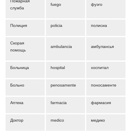
Пожарная
fuego
фуэго
служба
Полиция
policia
полисиа
Скорая
ambulancia
амбулансья
помощь
Больница
hospital
хоспитал
Больно
penosamente
поносаменте
Аптека
farmacia
фармасия
Доктор
medico
медико