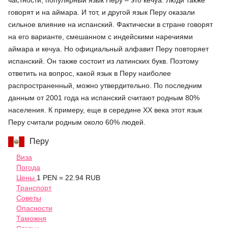
частности, популярный язык Перу – это кечуа. Люди также
говорят и на аймара. И тот, и другой язык Перу оказали
сильное влияние на испанский. Фактически в стране говорят
на его варианте, смешанном с индейскими наречиями
аймара и кечуа. Но официальный алфавит Перу повторяет
испанский. Он также состоит из латинских букв. Поэтому
ответить на вопрос, какой язык в Перу наиболее
распространенный, можно утвердительно. По последним
данным от 2001 года на испанский считают родным 80%
населения. К примеру, еще в середине XX века этот язык
Перу считали родным около 60% людей.
Перу
Виза
Погода
Цены
1 PEN = 22.94 RUB
Транспорт
Советы
Опасности
Таможня