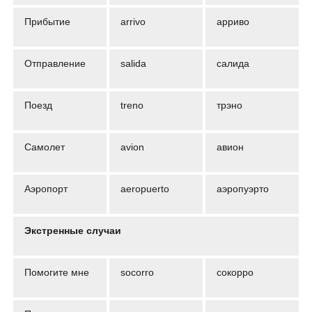
Прибытие
arrivo
арриво
Отправление
salida
салида
Поезд
treno
трэно
Самолет
avion
авион
Аэропорт
aeropuerto
аэропуэрто
Экстренные случаи
Помогите мне
socorro
сокорро