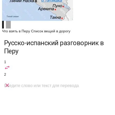
Что взять в Перу
Список вещей в дорогу
Русско-испанский разговорник в
Перу
1

2

Введите слово или текст для перевода