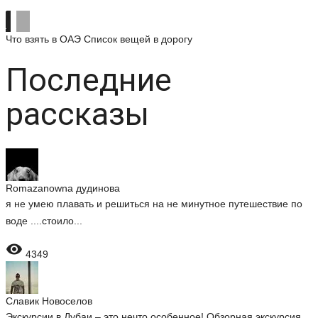
Что взять в ОАЭ
Список вещей в дорогу
Последние
рассказы
Romazanowna дудинова
я не умею плавать и решиться на не минутное путешествие по
воде ....стоило...

4349
Славик Новоселов
Экскурсии в Дубаи – это нечто особенное! Обзорная экскурсия