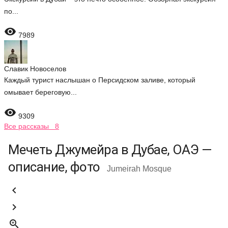
по...

7989
Славик Новоселов
Каждый турист наслышан о Персидском заливе, который
омывает береговую...

9309
Все рассказы 8
Мечеть Джумейра в Дубае, ОАЭ —
описание, фото
Jumeirah Mosque


