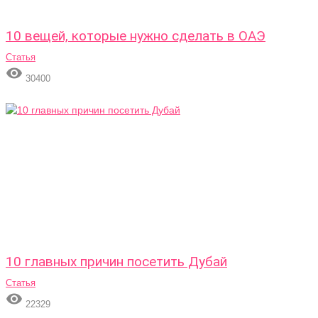
10 вещей, которые нужно сделать в ОАЭ
Статья

30400
10 главных причин посетить Дубай
Статья

22329