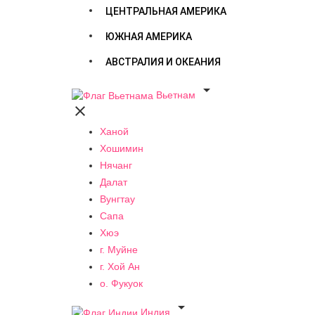
ЦЕНТРАЛЬНАЯ АМЕРИКА
ЮЖНАЯ АМЕРИКА
АВСТРАЛИЯ И ОКЕАНИЯ

Вьетнам

Ханой
Хошимин
Нячанг
Далат
Вунгтау
Сапа
Хюэ
г. Муйне
г. Хой Ан
о. Фукуок

Индия