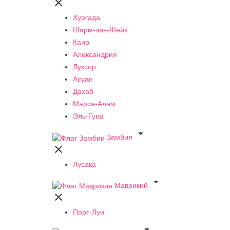

Хургада
Шарм-эль-Шейх
Каир
Александрия
Луксор
Асуан
Дахаб
Марса-Алам
Эль-Гуна

Замбия

Лусака

Маврикий

Порт-Луи
