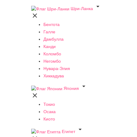

Шри-Ланка

Бентота
Галле
Дамбулла
Канди
Коломбо
Негомбо
Нувара-Элия
Хиккадува

Япония

Токио
Осака
Киото

Египет