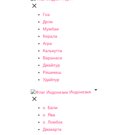

Гоа
Дели
Мумбаи
Керала
Агра
Калькутта
Варанаси
Джайпур
Ришикеш
Удайпур

Индонезия

о. Бали
о. Ява
о. Ломбок
Джакарта