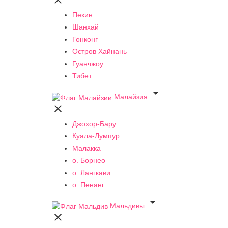

Пекин
Шанхай
Гонконг
Остров Хайнань
Гуанчжоу
Тибет

Малайзия

Джохор-Бару
Куала-Лумпур
Малакка
о. Борнео
о. Лангкави
о. Пенанг

Мальдивы
