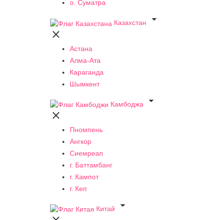
о. Суматра

Казахстан

Астана
Алма-Ата
Караганда
Шымкент

Камбоджа

Пномпень
Ангкор
Сиемреап
г. Баттамбанг
г. Кампот
г. Кеп

Китай