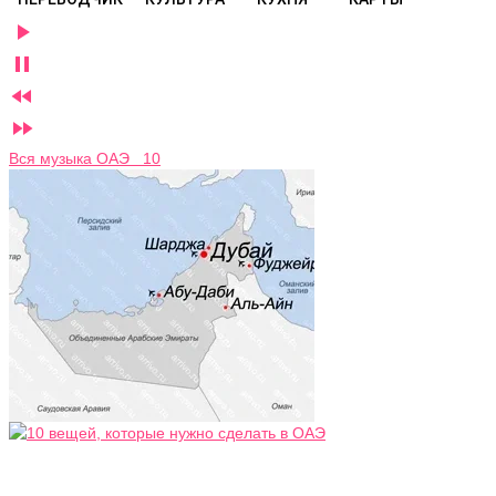




Вся музыка ОАЭ 10