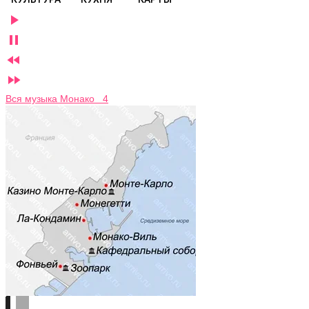




Вся музыка Монако 4