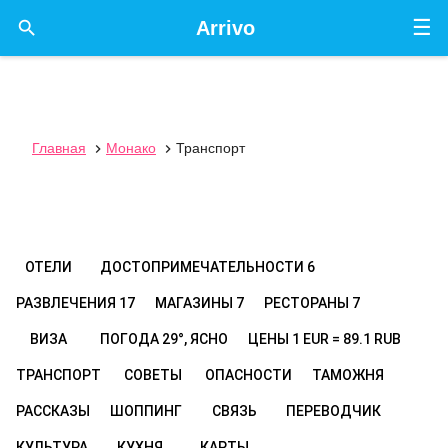
☰

Arrivo
Главная
Монако
Транспорт


ОТЕЛИ
ДОСТОПРИМЕЧАТЕЛЬНОСТИ
6
РАЗВЛЕЧЕНИЯ
17
МАГАЗИНЫ
7
РЕСТОРАНЫ
7
ВИЗА
ПОГОДА
29°, ЯСНО
ЦЕНЫ
1 EUR = 89.1 RUB
ТРАНСПОРТ
СОВЕТЫ
ОПАСНОСТИ
ТАМОЖНЯ
РАССКАЗЫ
ШОППИНГ
СВЯЗЬ
ПЕРЕВОДЧИК
КУЛЬТУРА
КУХНЯ
КАРТЫ