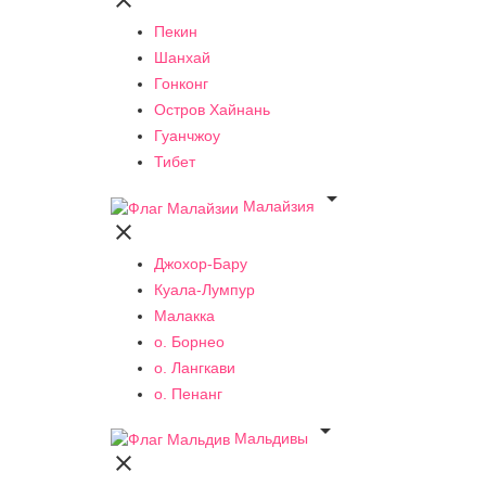

Пекин
Шанхай
Гонконг
Остров Хайнань
Гуанчжоу
Тибет

Малайзия

Джохор-Бару
Куала-Лумпур
Малакка
о. Борнео
о. Лангкави
о. Пенанг

Мальдивы
