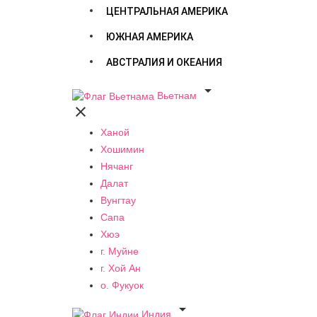
ЦЕНТРАЛЬНАЯ АМЕРИКА
ЮЖНАЯ АМЕРИКА
АВСТРАЛИЯ И ОКЕАНИЯ

Вьетнам

Ханой
Хошимин
Нячанг
Далат
Вунгтау
Сапа
Хюэ
г. Муйне
г. Хой Ан
о. Фукуок

Индия