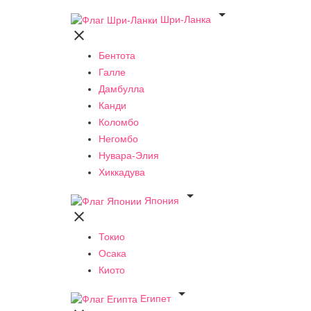

Шри-Ланка

Бентота
Галле
Дамбулла
Канди
Коломбо
Негомбо
Нувара-Элия
Хиккадува

Япония

Токио
Осака
Киото

Египет