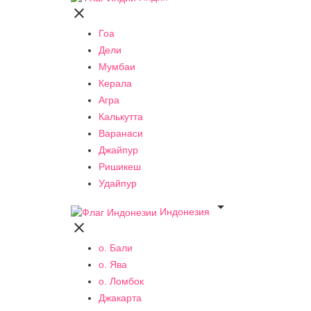

Гоа
Дели
Мумбаи
Керала
Агра
Калькутта
Варанаси
Джайпур
Ришикеш
Удайпур

Индонезия

о. Бали
о. Ява
о. Ломбок
Джакарта