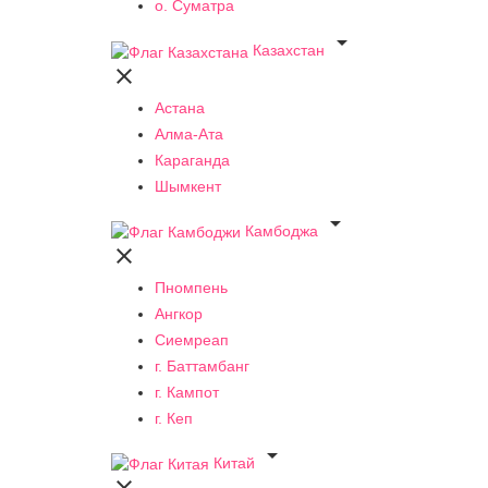
о. Суматра

Казахстан

Астана
Алма-Ата
Караганда
Шымкент

Камбоджа

Пномпень
Ангкор
Сиемреап
г. Баттамбанг
г. Кампот
г. Кеп

Китай