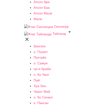
Атолл Ари
Атолл Баа
Атолл Мале
Мале
Сингапур

Тайланд

Бангкок
о. Пхукет
Паттайя
о. Самуи
пр-я Краби
о. Ко Чанг
Пай
Хуа Хин
Чианг Май
о. Ко Сичанг
о. Панган