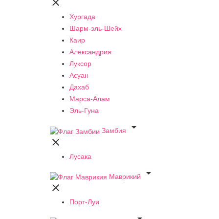

Хургада
Шарм-эль-Шейх
Каир
Александрия
Луксор
Асуан
Дахаб
Марса-Алам
Эль-Гуна

Замбия

Лусака

Маврикий

Порт-Луи
