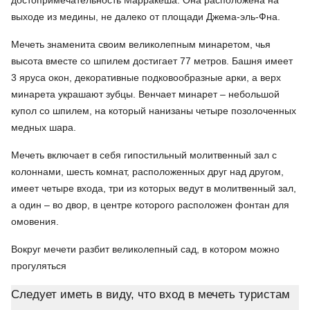
достопримечательность Марракеша. Она расположена на
выходе из медины, не далеко от площади Джема-эль-Фна.
Мечеть знаменита своим великолепным минаретом, чья
высота вместе со шпилем достигает 77 метров. Башня имеет
3 яруса окон, декоративные подковообразные арки, а верх
минарета украшают зубцы. Венчает минарет – небольшой
купол со шпилем, на который нанизаны четыре позолоченных
медных шара.
Мечеть включает в себя гипостильный молитвенный зал с
колоннами, шесть комнат, расположенных друг над другом,
имеет четыре входа, три из которых ведут в молитвенный зал,
а один – во двор, в центре которого расположен фонтан для
омовения.
Вокруг мечети разбит великолепный сад, в котором можно
прогуляться
Следует иметь в виду, что вход в мечеть туристам