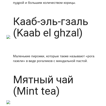
пудрой и большим количеством корицы.
Кааб-эль-гзаль
(Kaab el ghzal)
Маленькие пирожки, которые также называют «рога
газели» в виде рогаликов с миндальной пастой.
Мятный чай
(Mint tea)