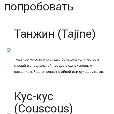
попробовать
Танжин (Tajine)
Тушеное мясо или курица с большим количеством
специй в специальной посуде с одноименным
названием. Часто подают с айвой или сухофруктами.
Кус-кус
(Couscous)