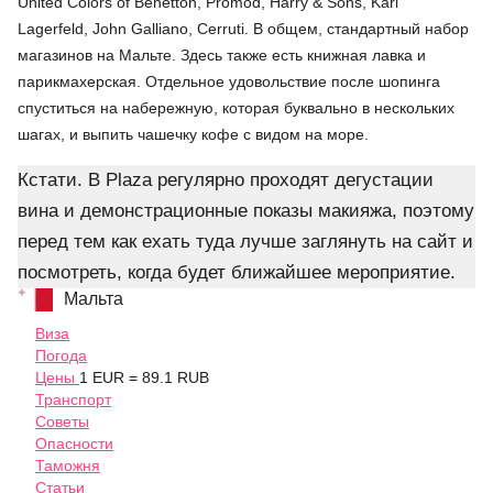
United Colors of Benetton, Promod, Harry & Sons,
Karl
Lagerfeld
,
John Galliano
,
Cerruti
. В общем, стандартный набор
магазинов на Мальте. Здесь также есть книжная лавка и
парикмахерская. Отдельное удовольствие после шопинга
спуститься на набережную, которая буквально в нескольких
шагах, и выпить чашечку кофе с видом на море.
Кстати. В Plaza регулярно проходят дегустации
вина и демонстрационные показы макияжа, поэтому
перед тем как ехать туда лучше заглянуть на сайт и
посмотреть, когда будет ближайшее мероприятие.
Мальта
Виза
Погода
Цены
1 EUR = 89.1 RUB
Транспорт
Советы
Опасности
Таможня
Статьи