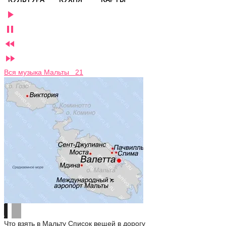




Вся музыка Мальты 21
Что взять в Мальту
Список вещей в дорогу