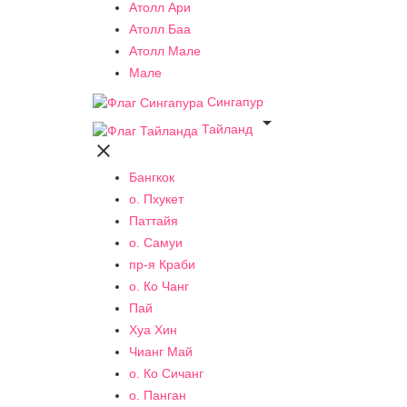
Атолл Ари
Атолл Баа
Атолл Мале
Мале
Сингапур

Тайланд

Бангкок
о. Пхукет
Паттайя
о. Самуи
пр-я Краби
о. Ко Чанг
Пай
Хуа Хин
Чианг Май
о. Ко Сичанг
о. Панган