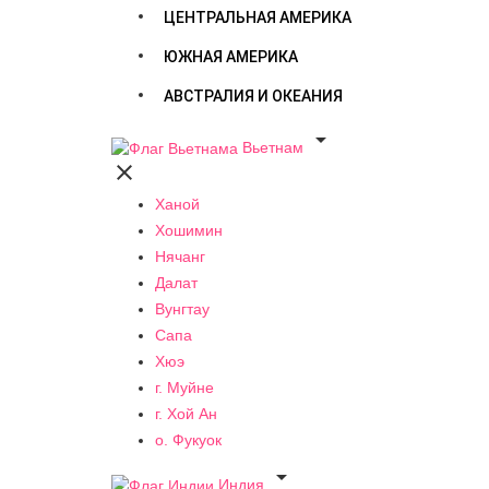
ЦЕНТРАЛЬНАЯ АМЕРИКА
ЮЖНАЯ АМЕРИКА
АВСТРАЛИЯ И ОКЕАНИЯ

Вьетнам

Ханой
Хошимин
Нячанг
Далат
Вунгтау
Сапа
Хюэ
г. Муйне
г. Хой Ан
о. Фукуок

Индия