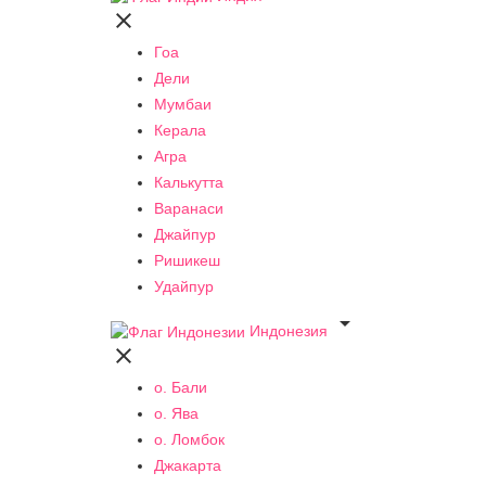

Гоа
Дели
Мумбаи
Керала
Агра
Калькутта
Варанаси
Джайпур
Ришикеш
Удайпур

Индонезия

о. Бали
о. Ява
о. Ломбок
Джакарта