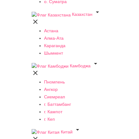
о. Суматра

Казахстан

Астана
Алма-Ата
Караганда
Шымкент

Камбоджа

Пномпень
Ангкор
Сиемреап
г. Баттамбанг
г. Кампот
г. Кеп

Китай