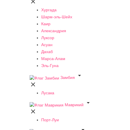

Хургада
Шарм-эль-Шейх
Каир
Александрия
Луксор
Асуан
Дахаб
Марса-Алам
Эль-Гуна

Замбия

Лусака

Маврикий

Порт-Луи
