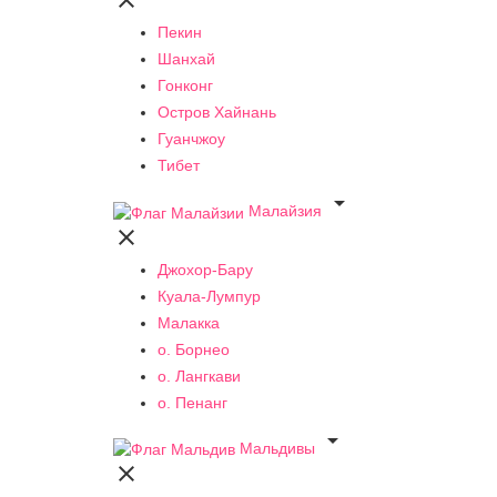

Пекин
Шанхай
Гонконг
Остров Хайнань
Гуанчжоу
Тибет

Малайзия

Джохор-Бару
Куала-Лумпур
Малакка
о. Борнео
о. Лангкави
о. Пенанг

Мальдивы
