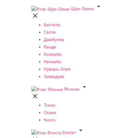

Шри-Ланка

Бентота
Галле
Дамбулла
Канди
Коломбо
Негомбо
Нувара-Элия
Хиккадува

Япония

Токио
Осака
Киото

Египет