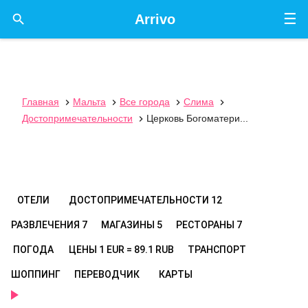
☰

Arrivo
Главная
Мальта
Все города
Слима




Достопримечательности
Церковь Богоматери...

ОТЕЛИ
ДОСТОПРИМЕЧАТЕЛЬНОСТИ
12
РАЗВЛЕЧЕНИЯ
7
МАГАЗИНЫ
5
РЕСТОРАНЫ
7
ПОГОДА
ЦЕНЫ
1 EUR = 89.1 RUB
ТРАНСПОРТ
ШОППИНГ
ПЕРЕВОДЧИК
КАРТЫ
