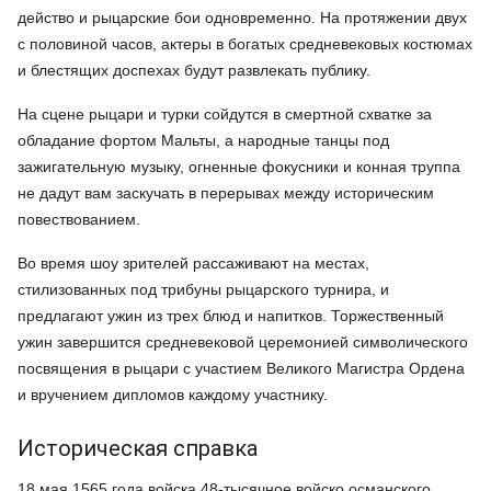
действо и рыцарские бои одновременно. На протяжении двух
с половиной часов, актеры в богатых средневековых костюмах
и блестящих доспехах будут развлекать публику.
На сцене рыцари и турки сойдутся в смертной схватке за
обладание фортом Мальты, а народные танцы под
зажигательную музыку, огненные фокусники и конная труппа
не дадут вам заскучать в перерывах между историческим
повествованием.
Во время шоу зрителей рассаживают на местах,
стилизованных под трибуны рыцарского турнира, и
предлагают ужин из трех блюд и напитков. Торжественный
ужин завершится средневековой церемонией символического
посвящения в рыцари с участием Великого Магистра Ордена
и вручением дипломов каждому участнику.
Историческая справка
18 мая 1565 года войска 48-тысячное войско османского