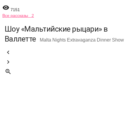

7151
Все рассказы 2
Шоу «Мальтийские рыцари» в
Валлетте
Malta Nights Extravaganza Dinner Show


