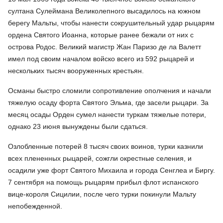
султана Сулеймана Великолепного высадилось на южном
берегу Мальты, чтобы нанести сокрушительный удар рыцарям
ордена Святого Иоанна, которые ранее бежали от них с
острова Родос. Великий магистр Жан Паризо де ла Валетт
имел под своим началом войско всего из 592 рыцарей и
нескольких тысяч вооруженных крестьян.
Османы быстро сломили сопротивление ополчения и начали
тяжелую осаду форта Святого Эльма, где засели рыцари. За
месяц осады Орден сумел нанести туркам тяжелые потери,
однако 23 июня вынуждены были сдаться.
Озлобленные потерей 8 тысяч своих воинов, турки казнили
всех плененных рыцарей, сожгли окрестные селения, и
осадили уже форт Святого Михаила и города Сенглеа и Биргу.
7 сентября на помощь рыцарям прибыл флот испанского
вице-короля Сицилии, после чего турки покинули Мальту
непобежденной.