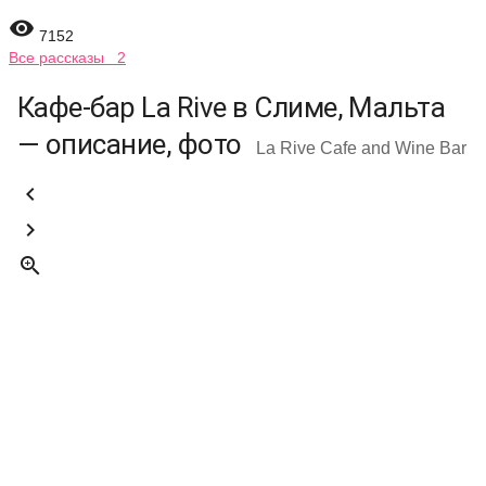

7152
Все рассказы 2
Кафе-бар La Rive в Слиме, Мальта
— описание, фото
La Rive Cafe and Wine Bar


