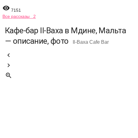

7151
Все рассказы 2
Кафе-бар Il-Baxa в Мдине, Мальта
— описание, фото
Il-Baxa Cafe Bar


