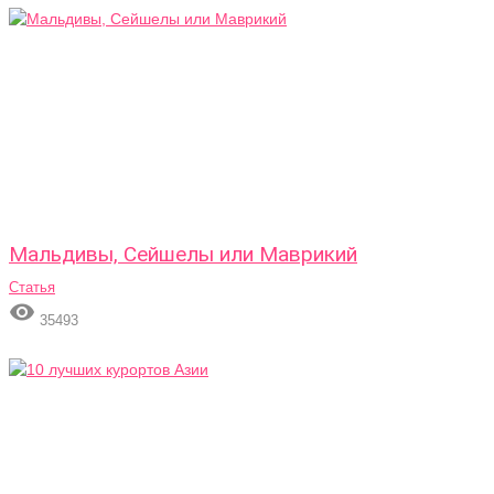
Мальдивы, Сейшелы или Маврикий
Статья

35493