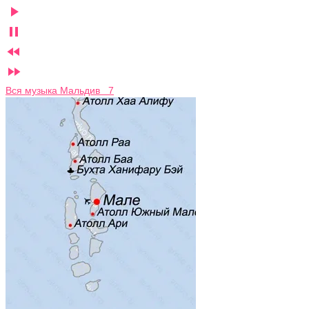




Вся музыка Мальдив 7