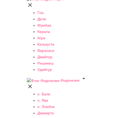

Гоа
Дели
Мумбаи
Керала
Агра
Калькутта
Варанаси
Джайпур
Ришикеш
Удайпур

Индонезия

о. Бали
о. Ява
о. Ломбок
Джакарта