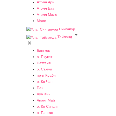
Атолл Ари
Атолл Баа
Атолл Мале
Мале
Сингапур

Тайланд

Бангкок
о. Пхукет
Паттайя
о. Самуи
пр-я Краби
о. Ко Чанг
Пай
Хуа Хин
Чианг Май
о. Ко Сичанг
о. Панган