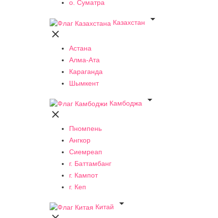
о. Суматра

Казахстан

Астана
Алма-Ата
Караганда
Шымкент

Камбоджа

Пномпень
Ангкор
Сиемреап
г. Баттамбанг
г. Кампот
г. Кеп

Китай