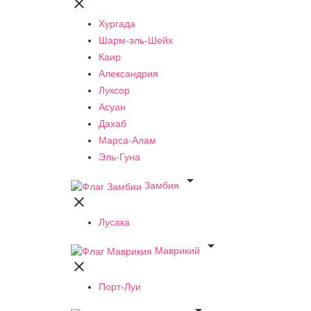

Хургада
Шарм-эль-Шейх
Каир
Александрия
Луксор
Асуан
Дахаб
Марса-Алам
Эль-Гуна

Замбия

Лусака

Маврикий

Порт-Луи
