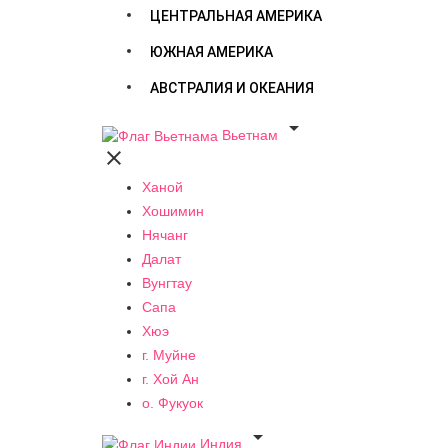
ЦЕНТРАЛЬНАЯ АМЕРИКА
ЮЖНАЯ АМЕРИКА
АВСТРАЛИЯ И ОКЕАНИЯ

Вьетнам

Ханой
Хошимин
Нячанг
Далат
Вунгтау
Сапа
Хюэ
г. Муйне
г. Хой Ан
о. Фукуок

Индия