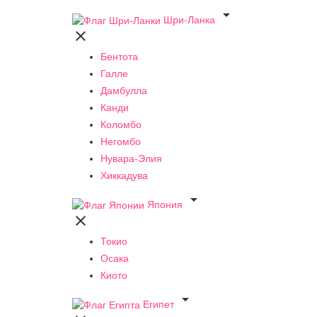

Шри-Ланка

Бентота
Галле
Дамбулла
Канди
Коломбо
Негомбо
Нувара-Элия
Хиккадува

Япония

Токио
Осака
Киото

Египет