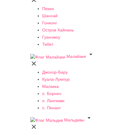

Пекин
Шанхай
Гонконг
Остров Хайнань
Гуанчжоу
Тибет

Малайзия

Джохор-Бару
Куала-Лумпур
Малакка
о. Борнео
о. Лангкави
о. Пенанг

Мальдивы
