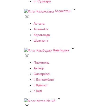
о. Суматра

Казахстан

Астана
Алма-Ата
Караганда
Шымкент

Камбоджа

Пномпень
Ангкор
Сиемреап
г. Баттамбанг
г. Кампот
г. Кеп

Китай