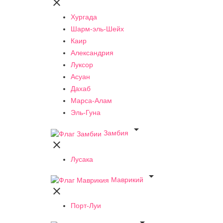

Хургада
Шарм-эль-Шейх
Каир
Александрия
Луксор
Асуан
Дахаб
Марса-Алам
Эль-Гуна

Замбия

Лусака

Маврикий

Порт-Луи
