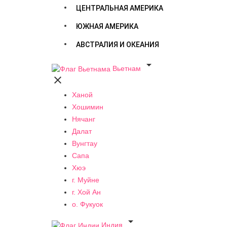
ЦЕНТРАЛЬНАЯ АМЕРИКА
ЮЖНАЯ АМЕРИКА
АВСТРАЛИЯ И ОКЕАНИЯ

Вьетнам

Ханой
Хошимин
Нячанг
Далат
Вунгтау
Сапа
Хюэ
г. Муйне
г. Хой Ан
о. Фукуок

Индия