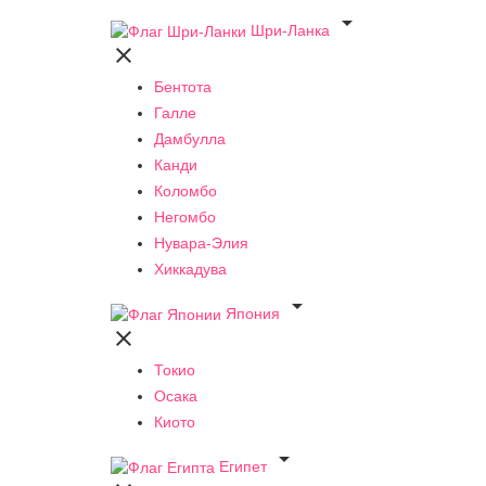

Шри-Ланка

Бентота
Галле
Дамбулла
Канди
Коломбо
Негомбо
Нувара-Элия
Хиккадува

Япония

Токио
Осака
Киото

Египет