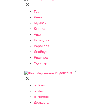

Гоа
Дели
Мумбаи
Керала
Агра
Калькутта
Варанаси
Джайпур
Ришикеш
Удайпур

Индонезия

о. Бали
о. Ява
о. Ломбок
Джакарта