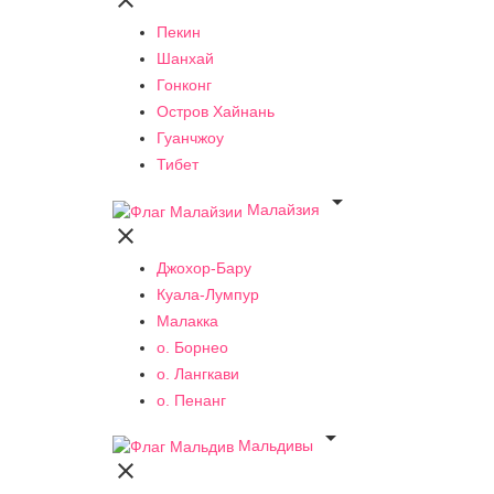

Пекин
Шанхай
Гонконг
Остров Хайнань
Гуанчжоу
Тибет

Малайзия

Джохор-Бару
Куала-Лумпур
Малакка
о. Борнео
о. Лангкави
о. Пенанг

Мальдивы
