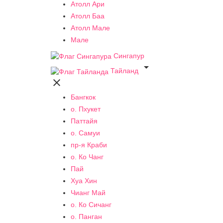
Атолл Ари
Атолл Баа
Атолл Мале
Мале
Сингапур

Тайланд

Бангкок
о. Пхукет
Паттайя
о. Самуи
пр-я Краби
о. Ко Чанг
Пай
Хуа Хин
Чианг Май
о. Ко Сичанг
о. Панган