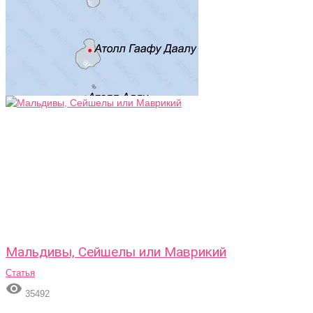
Мальдивы, Сейшелы или Маврикий
Статья

35492