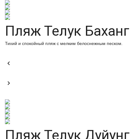
Пляж Телук Баханг
Тихий и спокойный пляж с мелким белоснежным песком.


Пляж Телук Дуйунг