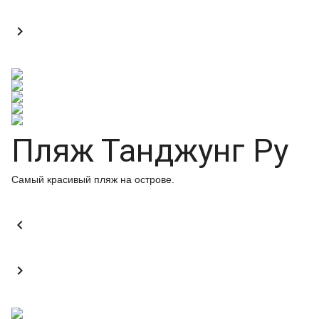

Пляж Танджунг Ру
Самый красивый пляж на острове.

