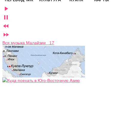




Вся музыка Малайзии 17