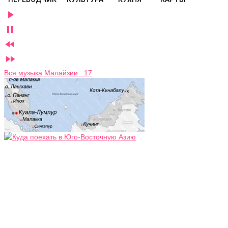




Вся музыка Малайзии 17