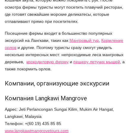
кошачья акула, которую можно покормить с рук. После
осмотра фермы туристы могут посетить плавучий ресторан,
где готовят свежайшие морские деликатесы, которые
отлавливают прямо при посетителях.
Посещение фермы входит в большинство популярных
экскурсий на Лангкави, таких как
Мангровый тур
,
Кормление
орлов
и другие. Поэтому туристы сразу смогут увидеть
несколько интересных мест: непроходимые леса мангровых
деревьев,
крокодиловую ферму
и
пещеру летучих мышей
, а
также покормить орлов.
Компании, организующие экскурсии
Компания Langkawi Mangrove
Адрес: Jeti Perlancongan Sungai Kilim, Mukim Air Hangat,
Langkawi, Malaysia
Телефон: +(60 19) 435 85 85
www.langkawimangrovetours.com