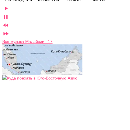




Вся музыка Малайзии 17