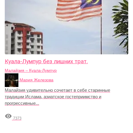
Куала-Лумпур без лишних трат.
Малайзия – Куала-Лумпур
Мария Железова
Малайзия удивительно сочетает в себе старинные
традиции Ислама, азиатское гостеприимство и
прогрессивные...

7373