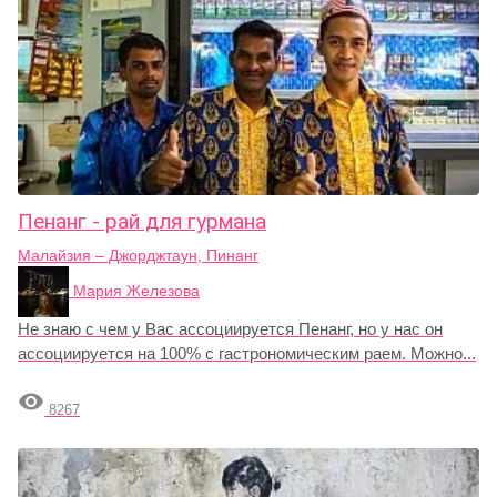
Пенанг - рай для гурмана
Малайзия – Джорджтаун, Пинанг
Мария Железова
Не знаю с чем у Вас ассоциируется Пенанг, но у нас он
ассоциируется на 100% c гастрономическим раем. Можно...

8267