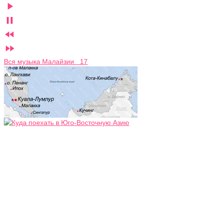




Вся музыка Малайзии 17