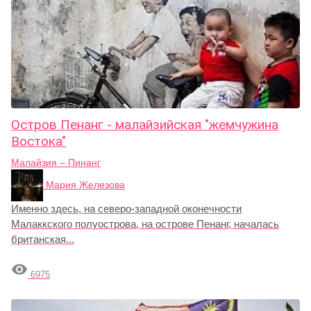
Остров Пенанг - малайзийская "жемчужина
Востока"
Малайзия – Пинанг
Мария Железова
Именно здесь, на северо-западной оконечности
Малаккского полуострова, на острове Пенанг, началась
британская...

6975