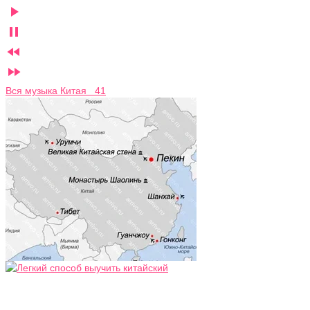




Вся музыка Китая 41