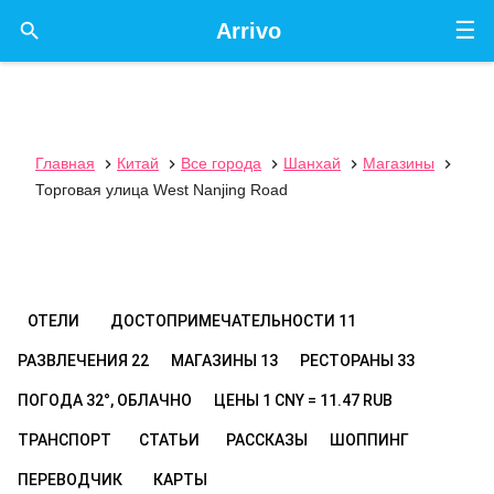
☰

Arrivo
Главная
Китай
Все города
Шанхай
Магазины





Торговая улица West Nanjing Road
ОТЕЛИ
ДОСТОПРИМЕЧАТЕЛЬНОСТИ
11
РАЗВЛЕЧЕНИЯ
22
МАГАЗИНЫ
13
РЕСТОРАНЫ
33
ПОГОДА
32°, ОБЛАЧНО
ЦЕНЫ
1 CNY = 11.47 RUB
ТРАНСПОРТ
СТАТЬИ
РАССКАЗЫ
ШОППИНГ
ПЕРЕВОДЧИК
КАРТЫ