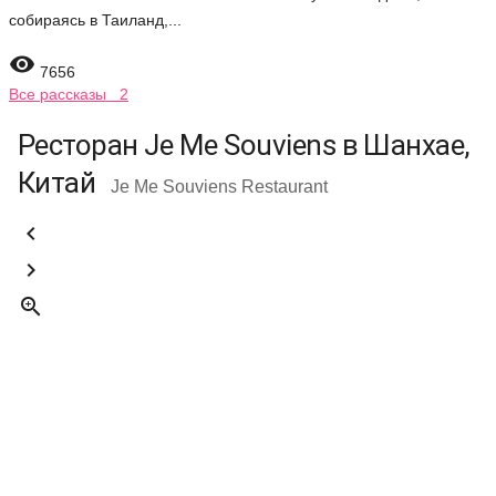
собираясь в Таиланд,...

7656
Все рассказы 2
Ресторан Je Me Souviens в Шанхае,
Китай
Je Me Souviens Restaurant


