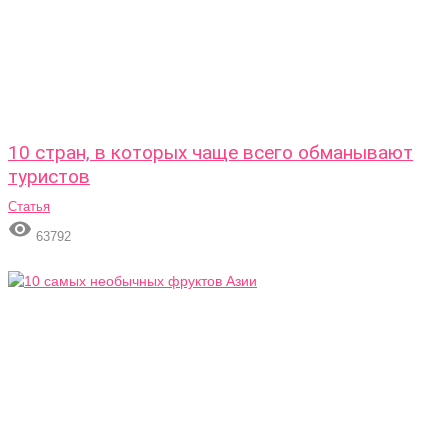
10 стран, в которых чаще всего обманывают
туристов
Статья

63792