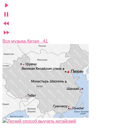




Вся музыка Китая 41