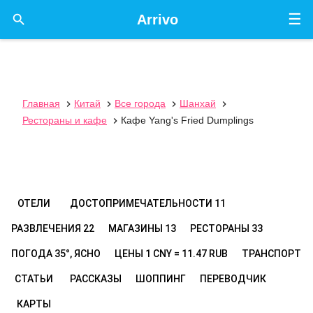
☰

Arrivo
Главная
Китай
Все города
Шанхай




Рестораны и кафе
Кафе Yang's Fried Dumplings

ОТЕЛИ
ДОСТОПРИМЕЧАТЕЛЬНОСТИ
11
РАЗВЛЕЧЕНИЯ
22
МАГАЗИНЫ
13
РЕСТОРАНЫ
33
ПОГОДА
35°, ЯСНО
ЦЕНЫ
1 CNY = 11.47 RUB
ТРАНСПОРТ
СТАТЬИ
РАССКАЗЫ
ШОППИНГ
ПЕРЕВОДЧИК
КАРТЫ