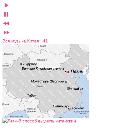




Вся музыка Китая 41