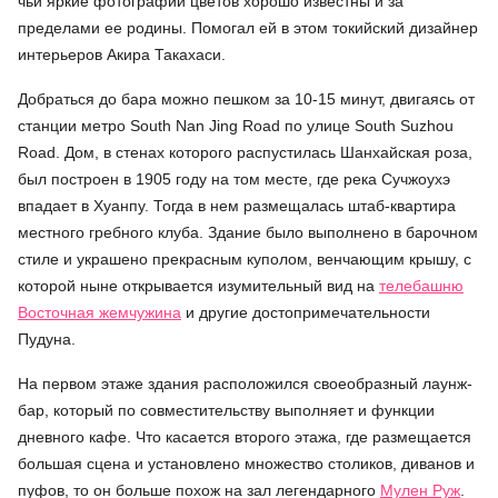
чьи яркие фотографии цветов хорошо известны и за
пределами ее родины. Помогал ей в этом токийский дизайнер
интерьеров Акира Такахаси.
Добраться до бара можно пешком за 10-15 минут, двигаясь от
станции метро South Nan Jing Road по улице South Suzhou
Road. Дом, в стенах которого распустилась Шанхайская роза,
был построен в 1905 году на том месте, где река Сучжоухэ
впадает в Хуанпу. Тогда в нем размещалась штаб-квартира
местного гребного клуба. Здание было выполнено в барочном
стиле и украшено прекрасным куполом, венчающим крышу, с
которой ныне открывается изумительный вид на
телебашню
Восточная жемчужина
и другие достопримечательности
Пудуна.
На первом этаже здания расположился своеобразный лаунж-
бар, который по совместительству выполняет и функции
дневного кафе. Что касается второго этажа, где размещается
большая сцена и установлено множество столиков, диванов и
пуфов, то он больше похож на зал легендарного
Мулен Руж
.