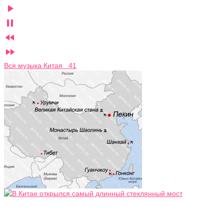




Вся музыка Китая 41