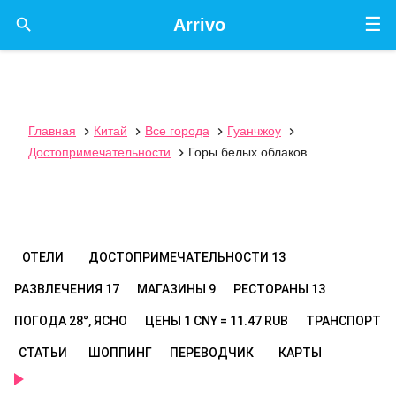
☰

Arrivo
Главная
Китай
Все города
Гуанчжоу




Достопримечательности
Горы белых облаков

ОТЕЛИ
ДОСТОПРИМЕЧАТЕЛЬНОСТИ
13
РАЗВЛЕЧЕНИЯ
17
МАГАЗИНЫ
9
РЕСТОРАНЫ
13
ПОГОДА
28°, ЯСНО
ЦЕНЫ
1 CNY = 11.47 RUB
ТРАНСПОРТ
СТАТЬИ
ШОППИНГ
ПЕРЕВОДЧИК
КАРТЫ
