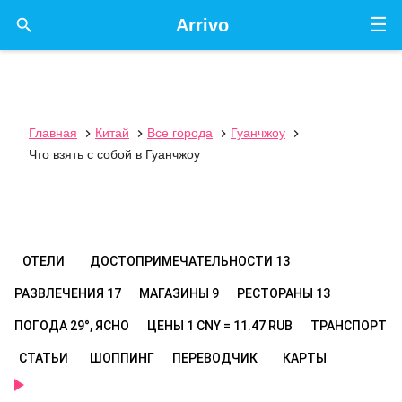
☰

Arrivo
Главная
Китай
Все города
Гуанчжоу




Что взять с собой в Гуанчжоу
ОТЕЛИ
ДОСТОПРИМЕЧАТЕЛЬНОСТИ
13
РАЗВЛЕЧЕНИЯ
17
МАГАЗИНЫ
9
РЕСТОРАНЫ
13
ПОГОДА
29°, ЯСНО
ЦЕНЫ
1 CNY = 11.47 RUB
ТРАНСПОРТ
СТАТЬИ
ШОППИНГ
ПЕРЕВОДЧИК
КАРТЫ
