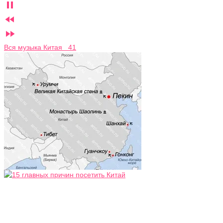



Вся музыка Китая 41