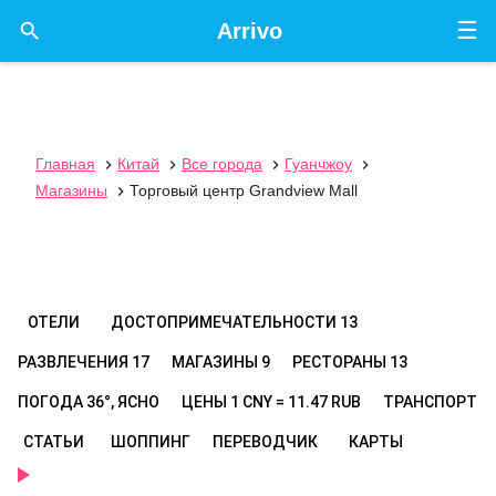
☰

Arrivo
Главная
Китай
Все города
Гуанчжоу




Магазины
Торговый центр Grandview Mall

ОТЕЛИ
ДОСТОПРИМЕЧАТЕЛЬНОСТИ
13
РАЗВЛЕЧЕНИЯ
17
МАГАЗИНЫ
9
РЕСТОРАНЫ
13
ПОГОДА
36°, ЯСНО
ЦЕНЫ
1 CNY = 11.47 RUB
ТРАНСПОРТ
СТАТЬИ
ШОППИНГ
ПЕРЕВОДЧИК
КАРТЫ
