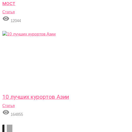
мост
Статья

12044
10 лучших курортов Азии
Статья

164855