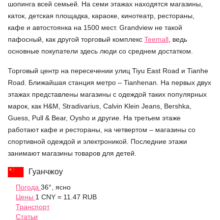
шопинга всей семьей. На семи этажах находятся магазины,
каток, детская площадка, караоке, кинотеатр, рестораны,
кафе и автостоянка на 1500 мест. Grandview не такой
пафосный, как другой торговый комплекс
Teemall
, ведь
основные покупатели здесь люди со среднем достатком.
Торговый центр на пересечении улиц Tiyu East Road и Tianhe
Road. Ближайшая станция метро – Tianhenan. На первых двух
этажах представлены магазины с одеждой таких популярных
марок, как H&M, Stradivarius, Calvin Klein Jeans, Bershka,
Guess, Pull & Bear, Oysho и другие. На третьем этаже
работают кафе и рестораны, на четвертом – магазины со
спортивной одеждой и электроникой. Последние этажи
занимают магазины товаров для детей.
Гуанчжоу
Погода
36°, ясно
Цены
1 CNY = 11.47 RUB
Транспорт
Статьи